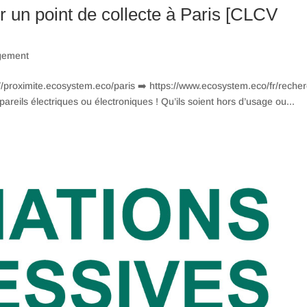
er un point de collecte à Paris [CLCV
gement
/proximite.ecosystem.eco/paris ➡️ https://www.ecosystem.eco/fr/reche
areils électriques ou électroniques ! Qu’ils soient hors d’usage ou...