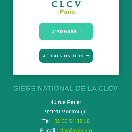
J'ADHÈRE
JE FAIS UN DON
SIÈGE NATIONAL DE LA CLCV
41 rue Périer
92120 Montrouge
Tél :
01 56 54 32 10
E-mail :
clcv@clcv.org