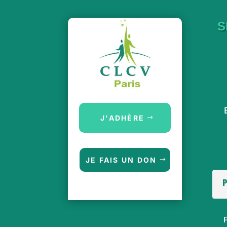
S
J'ADHÈRE
JE FAIS UN DON
P