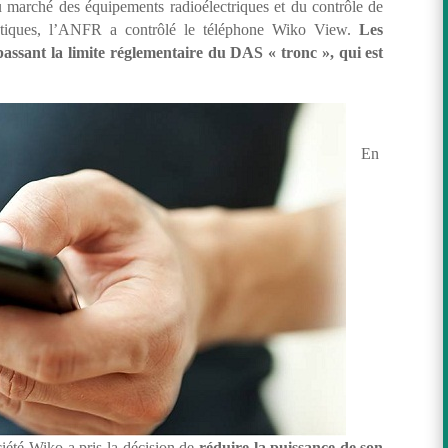
u marché des équipements radioélectriques et du contrôle de
nétiques, l’ANFR a contrôlé le téléphone Wiko View.
Les
assant la limite réglementaire du DAS « tronc », qui est
En
iété Wiko a pris la décision de
réduire la puissance de son