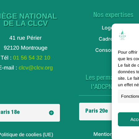
IÈGE NATIONAL
Nos expertises
DE LA CLCV
Logement
41 rue Périer
Cadre de vie
92120 Montrouge
Consommation
Pour offrir
Tél :
01 56 54 32 10
que les co
Le fait de
E-mail :
clcv@clcv.org
données te
Les permanences d
site. Le f
un effet né
l'ADCPNE à Paris
Fonction
Paris 20e
aris 18e
Acc
Mentions légales
Politique de coolies (UE)