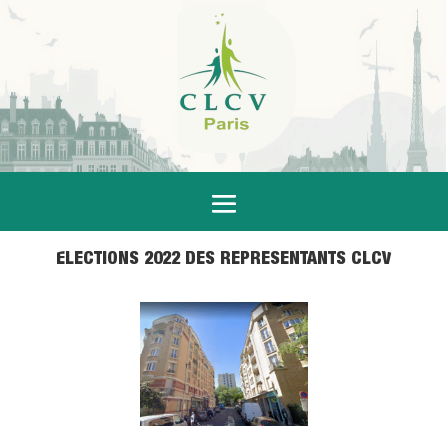
ELECTIONS 2022 DES REPRESENTANTS CLCV
20 Jan 2023
|
Actualités
,
Logement
,
Nos avancées