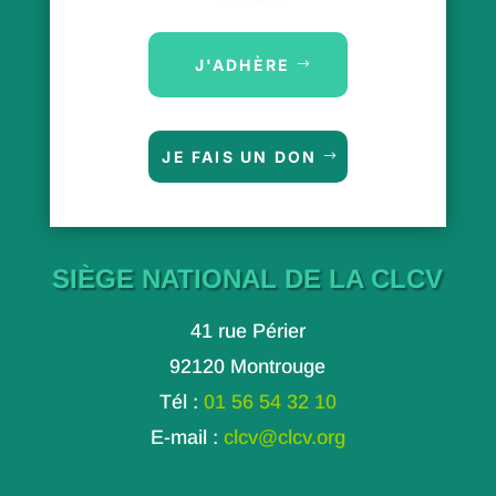
J'ADHÈRE
JE FAIS UN DON
SIÈGE NATIONAL DE LA CLCV
41 rue Périer
92120 Montrouge
Tél :
01 56 54 32 10
E-mail :
clcv@clcv.org