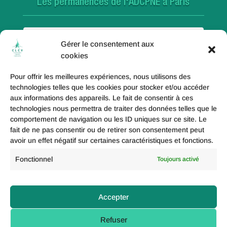
Les permanences de l'ADCPNE à Paris
Paris 18e
Gérer le consentement aux
cookies
Pour offrir les meilleures expériences, nous utilisons des
Paris 20e
technologies telles que les cookies pour stocker et/ou accéder
aux informations des appareils. Le fait de consentir à ces
technologies nous permettra de traiter des données telles que le
comportement de navigation ou les ID uniques sur ce site. Le
fait de ne pas consentir ou de retirer son consentement peut
Paris 19e
avoir un effet négatif sur certaines caractéristiques et fonctions.
Fonctionnel
Toujours activé
Politique de coolies (UE)
Accepter
Mentions légales
Refuser