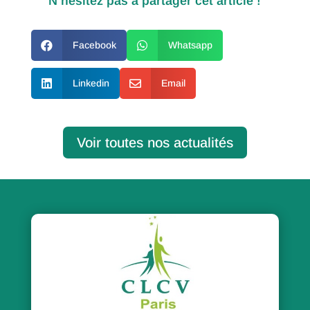
N’hésitez pas à partager cet article !

Facebook

Whatsapp

Linkedin

Email
Voir toutes nos actualités