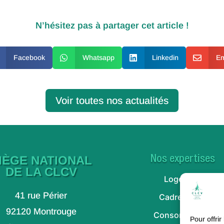
N’hésitez pas à partager cet article !
Facebook

Whatsapp

Linkedin

Em
Voir toutes nos actualités
IÈGE NATIONAL
Nos expertises
DE LA CLCV
Logement
41 rue Périer
Cadre de vie
92120 Montrouge
Consommation
Pour offrir