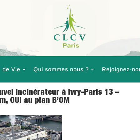
 de Vie
Qui sommes nous ?
Rejoignez-no
vel incinérateur à Ivry-Paris 13 –
m, OUI au plan B’OM
dre de Vie
,
Environnement