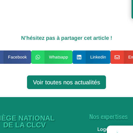
N’hésitez pas à partager cet article !
Facebook

Whatsapp

Linkedin

Em
Voir toutes nos actualités
IÈGE NATIONAL
Nos expertises
DE LA CLCV
Logement