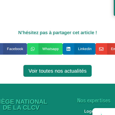
N’hésitez pas à partager cet article !
Facebook

Whatsapp

Linkedin

Em
Voir toutes nos actualités
IÈGE NATIONAL
Nos expertises
DE LA CLCV
Logement