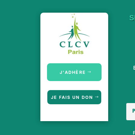
S
J'ADHÈRE
JE FAIS UN DON
P