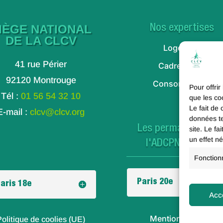
IÈGE NATIONAL
Nos expertises
DE LA CLCV
Logement
41 rue Périer
Cadre de vie
92120 Montrouge
Consommation
Pour offrir
Tél :
01 56 54 32 10
que les co
Le fait de
E-mail :
clcv@clcv.org
données te
Les permanences d
site. Le f
un effet né
l'ADCPNE à Paris
Fonction
Paris 20e
aris 18e
Acc
Mentions légales
Politique de coolies (UE)