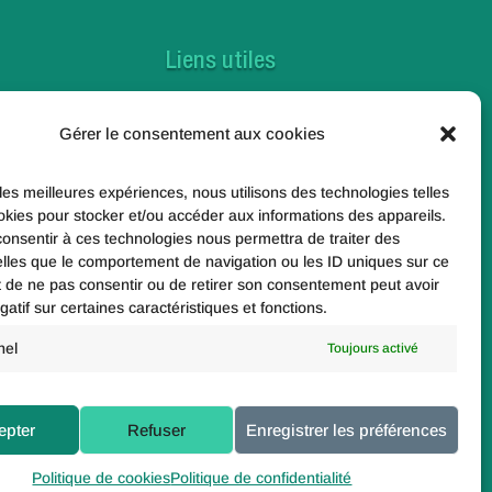
Liens utiles
Contactez-nous
Gérer le consentement aux cookies
Foire aux questions
Toutes nos actualités
 les meilleures expériences, nous utilisons des technologies telles
okies pour stocker et/ou accéder aux informations des appareils.
Nos enquêtes
 consentir à ces technologies nous permettra de traiter des
lles que le comportement de navigation ou les ID uniques sur ce
e
ait de ne pas consentir ou de retirer son consentement peut avoir
gatif sur certaines caractéristiques et fonctions.
nel
Toujours activé
Paris 19e
epter
Refuser
Enregistrer les préférences
Politique de cookies
Politique de confidentialité
Politique de confidentialité