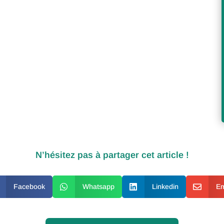
N’hésitez pas à partager cet article !
Facebook

Whatsapp

Linkedin

Em