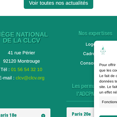
Voir toutes nos actualités
IÈGE NATIONAL
Nos expertises
DE LA CLCV
Logement
41 rue Périer
Cadre de vie
92120 Montrouge
Consommation
Pour offrir
Tél :
01 56 54 32 10
que les co
Le fait de
E-mail :
clcv@clcv.org
données te
Les permanences d
site. Le f
un effet né
l'ADCPNE à Paris
Fonction
Paris 20e
aris 18e