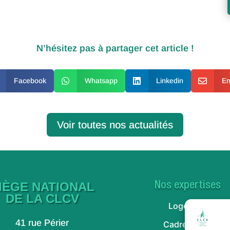
N’hésitez pas à partager cet article !
Facebook

Whatsapp

Linkedin

Em
Voir toutes nos actualités
IÈGE NATIONAL
Nos expertises
DE LA CLCV
Logement
41 rue Périer
Cadre de vie