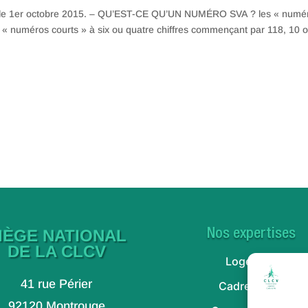
uis le 1er octobre 2015. – QU’EST-CE QU’UN NUMÉRO SVA ? les « numé
s « numéros courts » à six ou quatre chiffres commençant par 118, 10 
IÈGE NATIONAL
Nos expertises
DE LA CLCV
Logement
41 rue Périer
Cadre de vie
92120 Montrouge