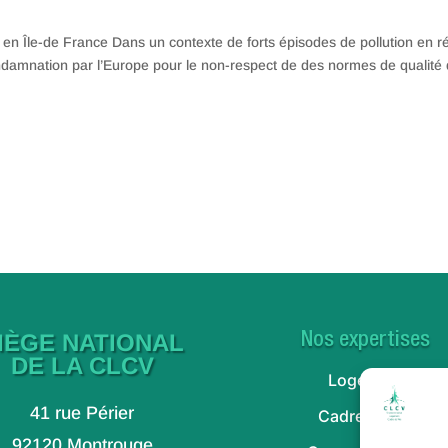
té en Île-de France Dans un contexte de forts épisodes de pollution en r
condamnation par l’Europe pour le non-respect de des normes de qualité
IÈGE NATIONAL
Nos expertises
DE LA CLCV
Logement
41 rue Périer
Cadre de vie
92120 Montrouge