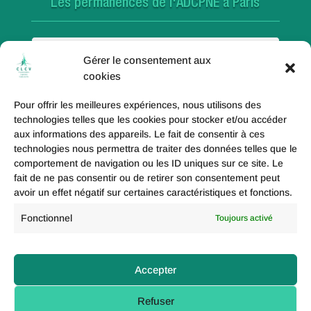
Les permanences de l'ADCPNE à Paris
Paris 18e
Gérer le consentement aux
cookies
Pour offrir les meilleures expériences, nous utilisons des
Paris 20e
technologies telles que les cookies pour stocker et/ou accéder
aux informations des appareils. Le fait de consentir à ces
technologies nous permettra de traiter des données telles que le
comportement de navigation ou les ID uniques sur ce site. Le
fait de ne pas consentir ou de retirer son consentement peut
Paris 19e
avoir un effet négatif sur certaines caractéristiques et fonctions.
Fonctionnel
Toujours activé
Politique de coolies (UE)
Accepter
Mentions légales
Refuser