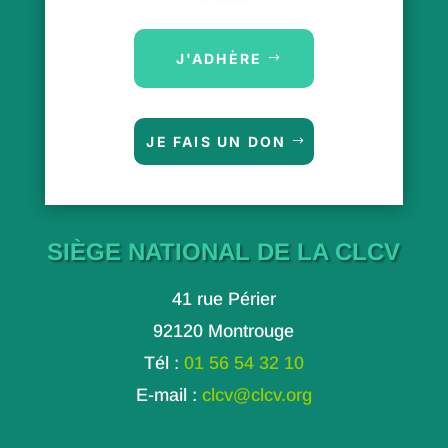
J'ADHÈRE
JE FAIS UN DON
SIÈGE NATIONAL DE LA CLCV
41 rue Périer
92120 Montrouge
Tél :
01 56 54 32 10
E-mail :
clcv@clcv.org