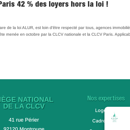
aris 42 % des loyers hors la loi !
re de la loi ALUR, est loin d’être respecté par tous, agences immobili
quête menée en octobre par la CLCV nationale et la CLCV Paris. Applica
IÈGE NATIONAL
Nos expertises
DE LA CLCV
Logement
41 rue Périer
Cadre de vie
92120 Montrouge