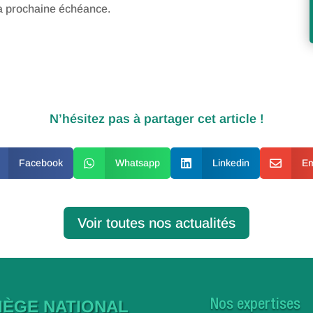
la prochaine échéance.
N’hésitez pas à partager cet article !
Facebook

Whatsapp

Linkedin

Em
Voir toutes nos actualités
IÈGE NATIONAL
Nos expertises